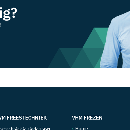
ig?
!
VM FREESTECHNIEK
VHM FREZEN
Home
stechniek is sinds 1991