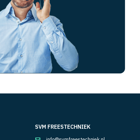
SVM FREESTECHNIEK
info@svmfreestechniek.nl