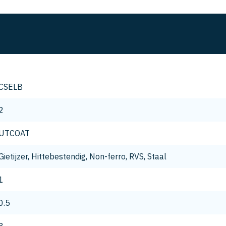
CSELB
2
UTCOAT
Gietijzer, Hittebestendig, Non-ferro, RVS, Staal
1
0.5