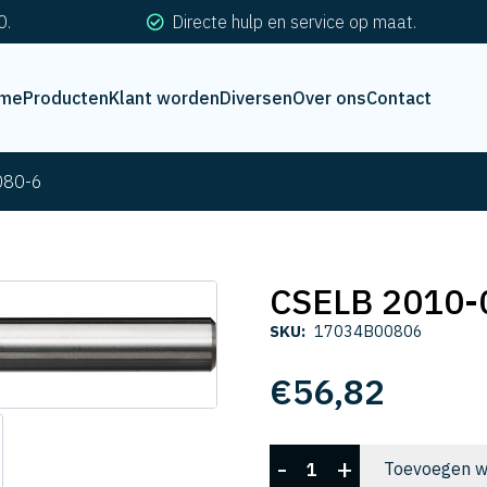
0.
Directe hulp en service op maat.
me
Producten
Klant worden
Diversen
Over ons
Contact
080-6
CSELB 2010-
SKU:
17034B00806
€
56,82
CSELB
-
+
Toevoegen w