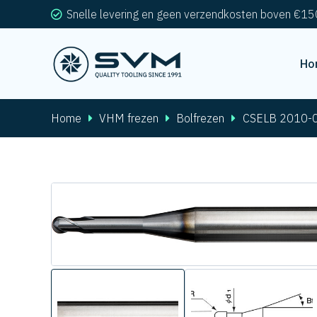
Snelle levering en geen verzendkosten boven €15
Ho
Home
VHM frezen
Bolfrezen
CSELB 2010-