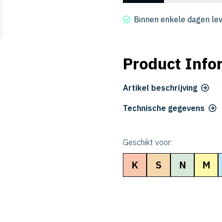
2010-
080-
Binnen enkele dagen le
6
aantal
Product Info
Artikel beschrijving
Technische gegevens
Geschikt voor:
K
S
N
M