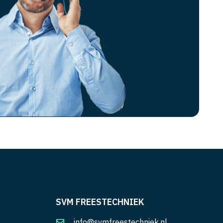
SVM FREESTECHNIEK
info@svmfreestechniek.nl