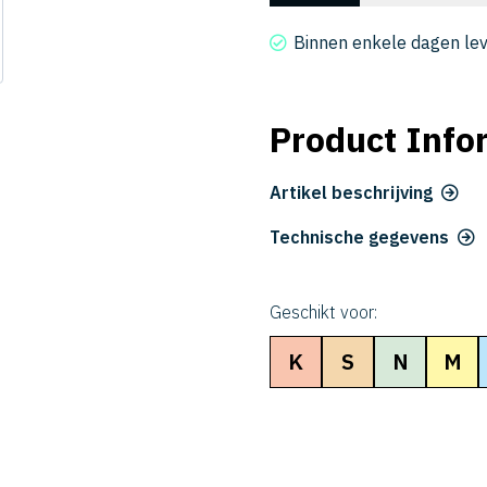
2010-
050-
Binnen enkele dagen le
6
aantal
Product Info
Artikel beschrijving
Technische gegevens
Geschikt voor:
K
S
N
M