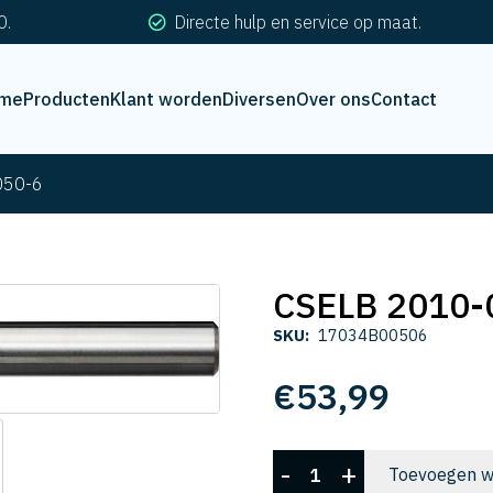
0.
Directe hulp en service op maat.
me
Producten
Klant worden
Diversen
Over ons
Contact
050-6
CSELB 2010-
SKU:
17034B00506
€
53,99
CSELB
-
+
Toevoegen w