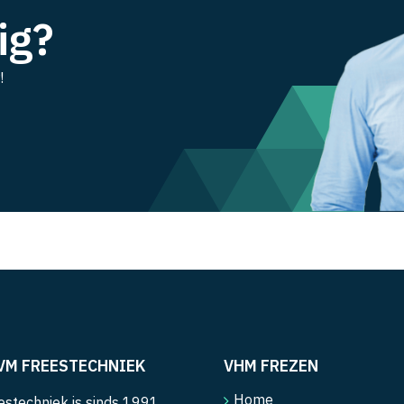
ig?
!
VM FREESTECHNIEK
VHM FREZEN
Home
stechniek is sinds 1991