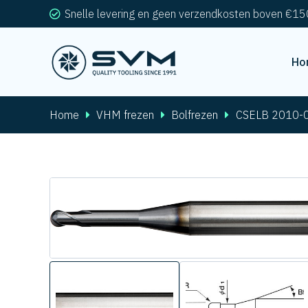
Snelle levering en geen verzendkosten boven €15
Ho
Home
VHM frezen
Bolfrezen
CSELB 2010-