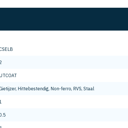
CSELB
2
UTCOAT
Gietijzer, Hittebestendig, Non-ferro, RVS, Staal
1
0.5