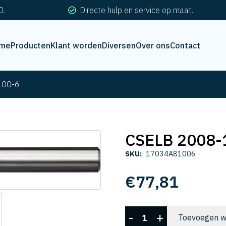
0.
Directe hulp en service op maat.
me
Producten
Klant worden
Diversen
Over ons
Contact
100-6
CSELB 2008-
SKU:
17034A81006
€
77,81
CSELB
-
+
Toevoegen w