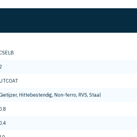
CSELB
2
UTCOAT
Gietijzer, Hittebestendig, Non-ferro, RVS, Staal
0.8
0.4