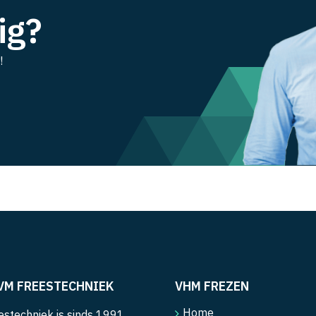
ig?
!
VM FREESTECHNIEK
VHM FREZEN
Home
stechniek is sinds 1991