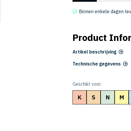
2008-
100-
Binnen enkele dagen le
6
aantal
Product Info
Artikel beschrijving
Technische gegevens
Geschikt voor:
K
S
N
M