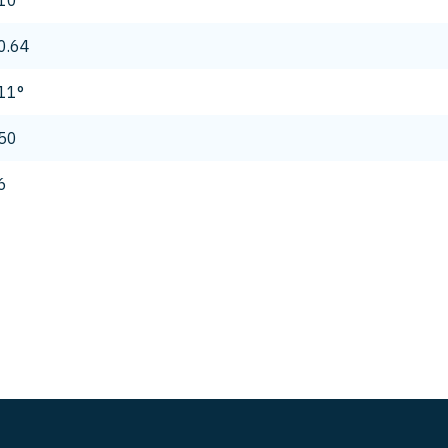
10
0.64
11°
50
6