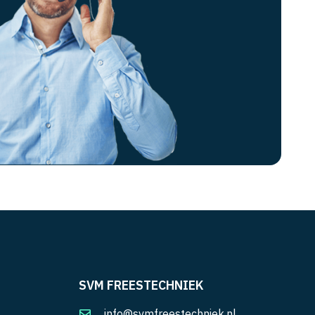
SVM FREESTECHNIEK
info@svmfreestechniek.nl