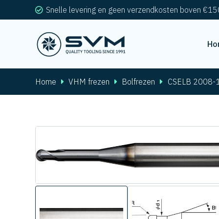
Snelle levering en geen verzendkosten boven €15
Ho
Home
VHM frezen
Bolfrezen
CSELB 2008-