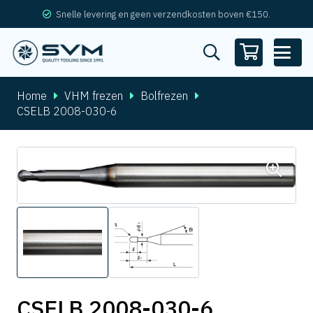
Snelle levering en geen verzendkosten boven €150.
Home
VHM frezen
Bolfrezen
CSELB 2008-030-6
CSELB 2008-030-6