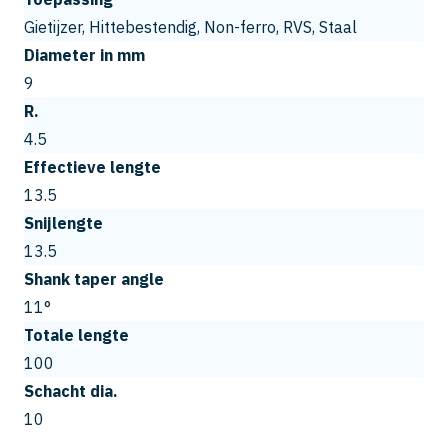
Gietijzer, Hittebestendig, Non-ferro, RVS, Staal
Diameter in mm
9
R.
4.5
Effectieve lengte
13.5
Snijlengte
13.5
Shank taper angle
11°
Totale lengte
100
Schacht dia.
10