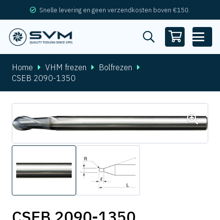
Snelle levering en geen verzendkosten boven €150.
Home
VHM frezen
Bolfrezen
CSEB 2090-1350
CSEB 2090-1350