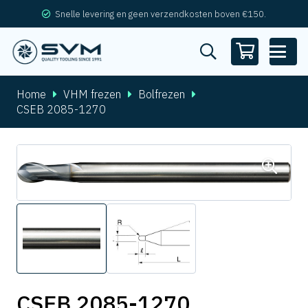
Snelle levering en geen verzendkosten boven €150.
Home
VHM frezen
Bolfrezen
CSEB 2085-1270
CSEB 2085-1270