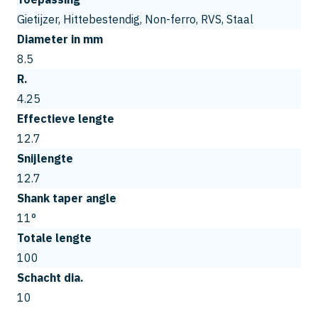
Gietijzer, Hittebestendig, Non-ferro, RVS, Staal
Diameter in mm
8.5
R.
4.25
Effectieve lengte
12.7
Snijlengte
12.7
Shank taper angle
11°
Totale lengte
100
Schacht dia.
10