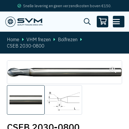
Snelle levering en geen verzendkosten boven €150.
Home
VHM frezen
Bolfrezen
CSEB 2030-0800
CSEB 2030-0800