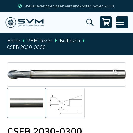
Snelle levering en geen verzendkosten boven €150.
Home
VHM frezen
Bolfrezen
CSEB 2030-0300
CSEB 2030-0300