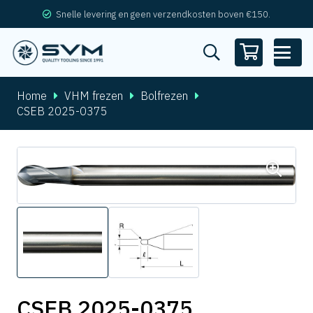
Snelle levering en geen verzendkosten boven €150.
Home
VHM frezen
Bolfrezen
CSEB 2025-0375
CSEB 2025-0375