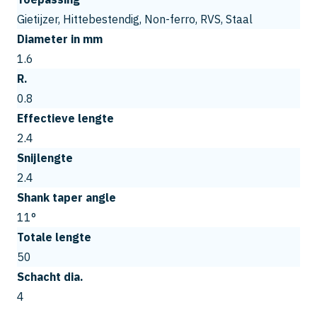
Gietijzer, Hittebestendig, Non-ferro, RVS, Staal
Diameter in mm
1.6
R.
0.8
Effectieve lengte
2.4
Snijlengte
2.4
Shank taper angle
11°
Totale lengte
50
Schacht dia.
4