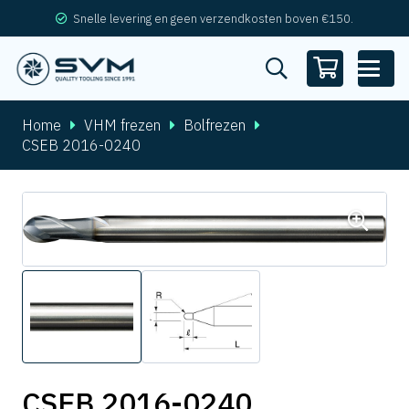
Snelle levering en geen verzendkosten boven €150.
Home
VHM frezen
Bolfrezen
CSEB 2016-0240
CSEB 2016-0240