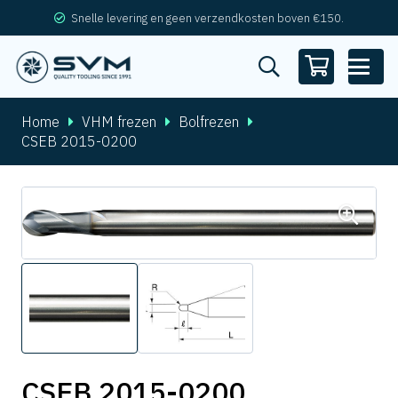
Snelle levering en geen verzendkosten boven €150.
Home
VHM frezen
Bolfrezen
CSEB 2015-0200
CSEB 2015-0200