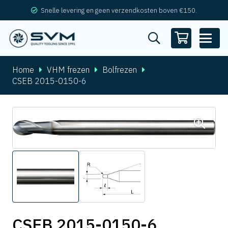
Snelle levering en geen verzendkosten boven €150.
Home
VHM frezen
Bolfrezen
CSEB 2015-0150-6
CSEB 2015-0150-6