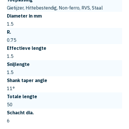
Gietijzer, Hittebestendig, Non-ferro, RVS, Staal
Diameter in mm
1.5
R.
0.75
Effectieve lengte
1.5
Snijlengte
1.5
Shank taper angle
11°
Totale lengte
50
Schacht dia.
6