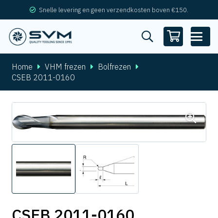
Snelle levering en geen verzendkosten boven €150.
Home
VHM frezen
Bolfrezen
CSEB 2011-0160
CSEB 2011-0160