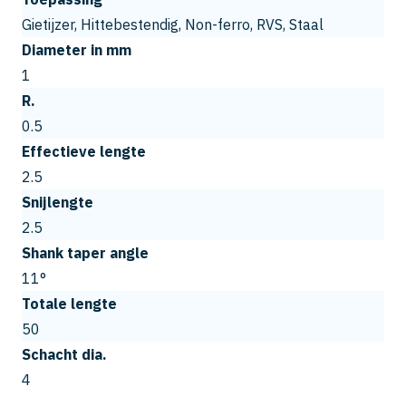
Gietijzer, Hittebestendig, Non-ferro, RVS, Staal
Diameter in mm
1
R.
0.5
Effectieve lengte
2.5
Snijlengte
2.5
Shank taper angle
11°
Totale lengte
50
Schacht dia.
4