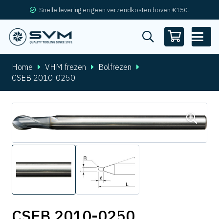
Snelle levering en geen verzendkosten boven €150.
Home
VHM frezen
Bolfrezen
CSEB 2010-0250
CSEB 2010-0250