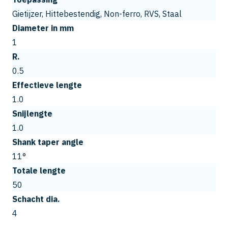
Gietijzer, Hittebestendig, Non-ferro, RVS, Staal
Diameter in mm
1
R.
0.5
Effectieve lengte
1.0
Snijlengte
1.0
Shank taper angle
11°
Totale lengte
50
Schacht dia.
4