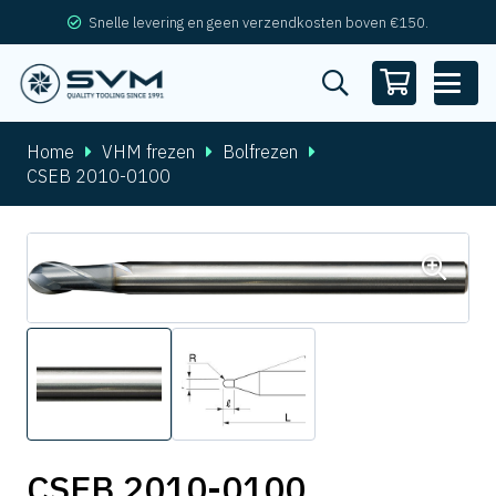
Snelle levering en geen verzendkosten boven €150.
Home
VHM frezen
Bolfrezen
CSEB 2010-0100
CSEB 2010-0100