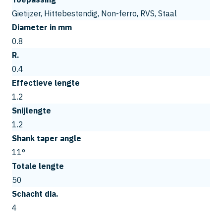
Gietijzer, Hittebestendig, Non-ferro, RVS, Staal
Diameter in mm
0.8
R.
0.4
Effectieve lengte
1.2
Snijlengte
1.2
Shank taper angle
11°
Totale lengte
50
Schacht dia.
4