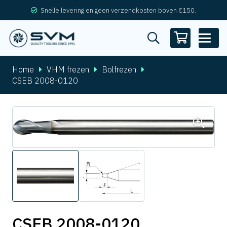
Snelle levering en geen verzendkosten boven €150.
Home
VHM frezen
Bolfrezen
CSEB 2008-0120
CSEB 2008-0120