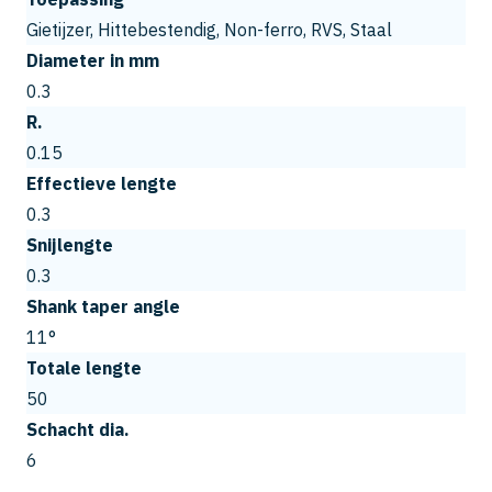
Gietijzer, Hittebestendig, Non-ferro, RVS, Staal
Diameter in mm
0.3
R.
0.15
Effectieve lengte
0.3
Snijlengte
0.3
Shank taper angle
11°
Totale lengte
50
Schacht dia.
6