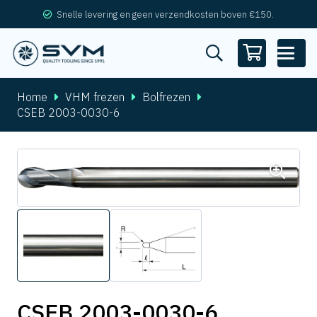
Snelle levering en geen verzendkosten boven €150.
Home
VHM frezen
Bolfrezen
CSEB 2003-0030-6
CSEB 2003-0030-6