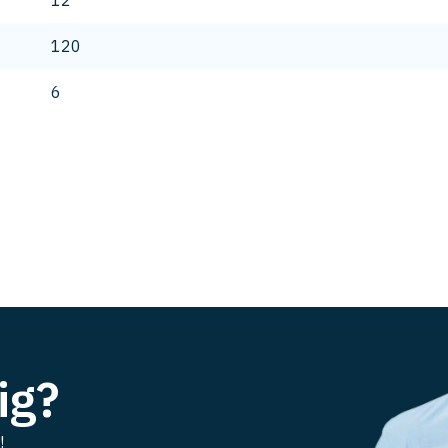
12
120
6
ig?
!