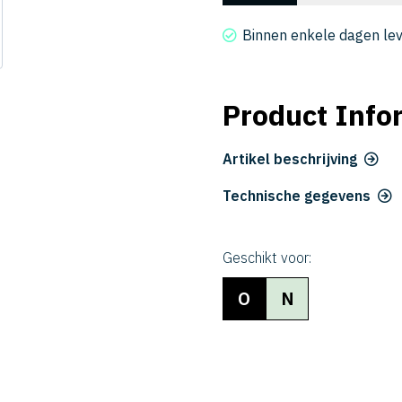
2060-
52
Binnen enkele dagen le
aantal
Product Info
Artikel beschrijving
Technische gegevens
Geschikt voor:
O
N