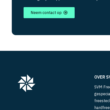
Neem contact op
OVER S
SVM Free
gespecia
freestec
hardfree