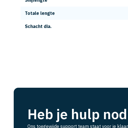
Snijlengte
Totale lengte
Schacht dia.
Heb je hulp nod
Ons toegewijde support team staat voor je klaar