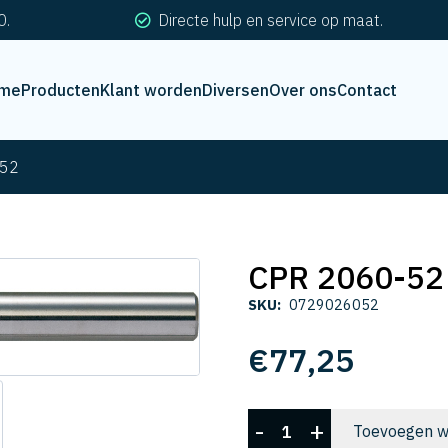
0.
Directe hulp en service op maat.
me
Producten
Klant worden
Diversen
Over ons
Contact
-52
CPR 2060-52
SKU:
0729026052
€
77,25
CPR
-
+
Toevoegen w