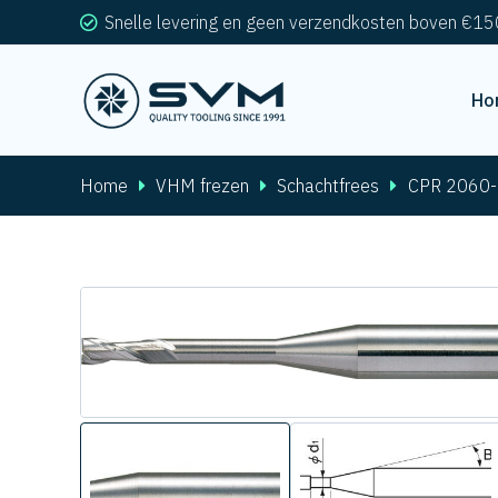
Snelle levering en geen verzendkosten boven €15
Ho
Home
VHM frezen
Schachtfrees
CPR 2060