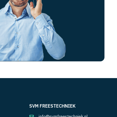
SVM FREESTECHNIEK
info@svmfreestechniek.nl