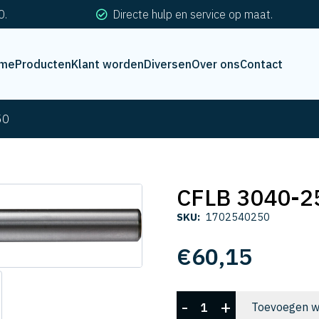
0.
Directe hulp en service op maat.
me
Producten
Klant worden
Diversen
Over ons
Contact
50
CFLB 3040-2
SKU:
1702540250
€
60,15
CFLB
-
+
Toevoegen w