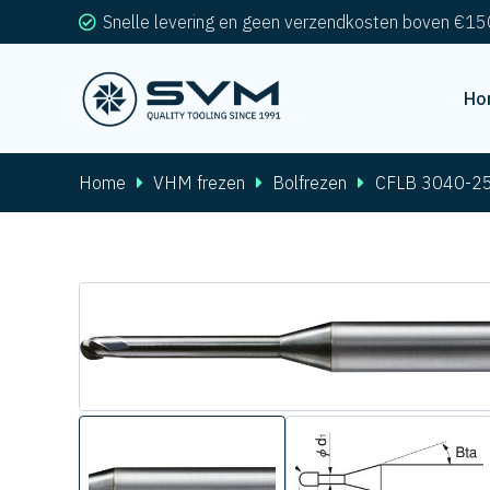
Snelle levering en geen verzendkosten boven €15
Ho
Home
VHM frezen
Bolfrezen
CFLB 3040-2