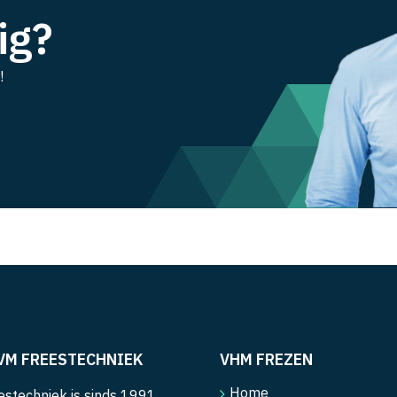
ig?
!
VM FREESTECHNIEK
VHM FREZEN
Home
stechniek is sinds 1991