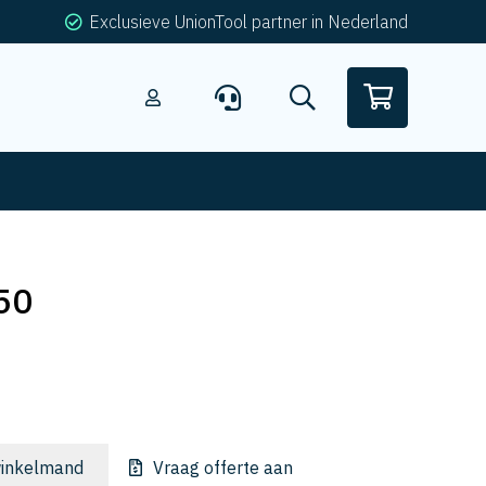
Exclusieve UnionTool partner in Nederland
50
inkelmand
Vraag offerte aan