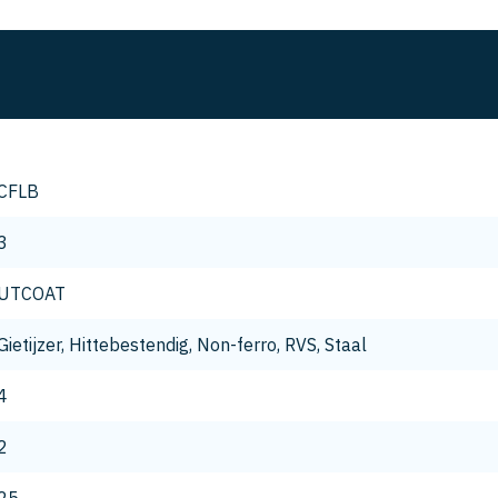
CFLB
3
UTCOAT
Gietijzer, Hittebestendig, Non-ferro, RVS, Staal
4
2