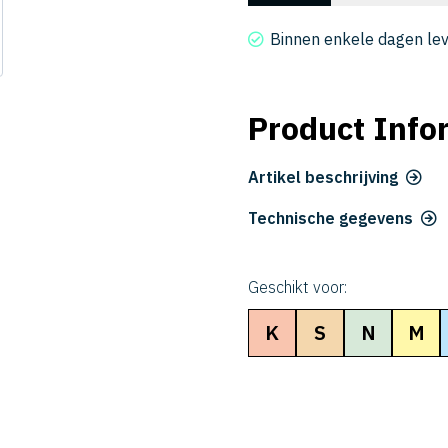
3040-
250
Binnen enkele dagen le
aantal
Product Info
Artikel beschrijving
Technische gegevens
Geschikt voor:
K
S
N
M