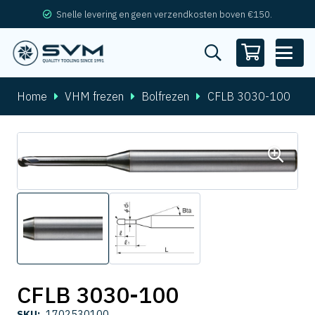
Snelle levering en geen verzendkosten boven €150.
Home
VHM frezen
Bolfrezen
CFLB 3030-100
CFLB 3030-100
SKU:
1702530100