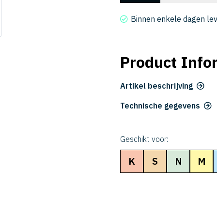
3020-
100
Binnen enkele dagen le
aantal
Product Info
Artikel beschrijving
Technische gegevens
Geschikt voor:
K
S
N
M