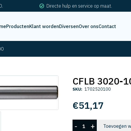
0.
Directe hulp en service op maat.
me
Producten
Klant worden
Diversen
Over ons
Contact
00
CFLB 3020-1
SKU:
1702520100
€
51,17
CFLB
-
+
Toevoegen w