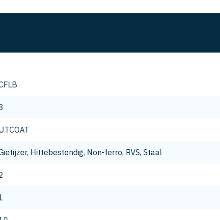
CFLB
3
UTCOAT
Gietijzer, Hittebestendig, Non-ferro, RVS, Staal
2
1