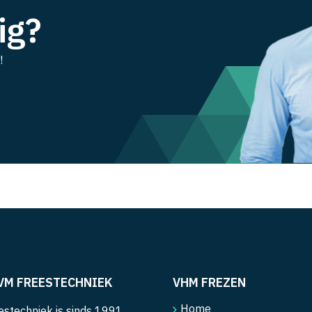
ig?
!
VM FREESTECHNIEK
VHM FREZEN
Home
stechniek is sinds 1991