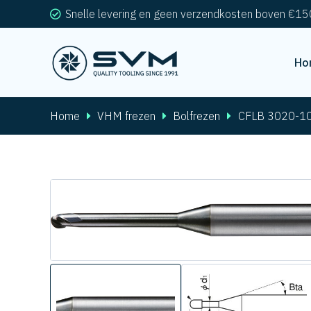
Snelle levering en geen verzendkosten boven €15
Ho
Home
VHM frezen
Bolfrezen
CFLB 3020-1