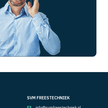
SVM FREESTECHNIEK
info@svmfreestechniek.nl