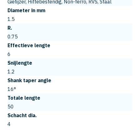
Gietijzer, Hittebestendig, Non-ferro, RVS, Staal
Diameter in mm
1.5
R.
0.75
Effectieve lengte
6
Snijlengte
1.2
Shank taper angle
16°
Totale lengte
50
Schacht dia.
4