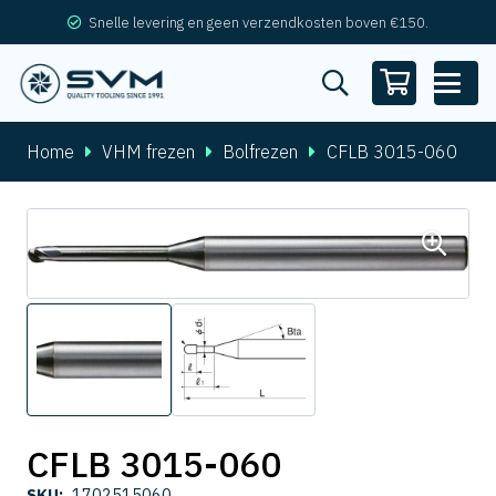
Snelle levering en geen verzendkosten boven €150.
Home
VHM frezen
Bolfrezen
CFLB 3015-060
CFLB 3015-060
SKU:
1702515060