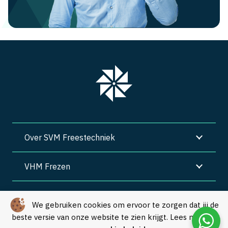
Over SVM Freestechniek
VHM Frezen
SVM Freestechniek
We gebruiken cookies om ervoor te zorgen dat jij de
beste versie van onze website te zien krijgt. Lees meer in
Algemene voorwaarden
|
Privacy
|
Cookies