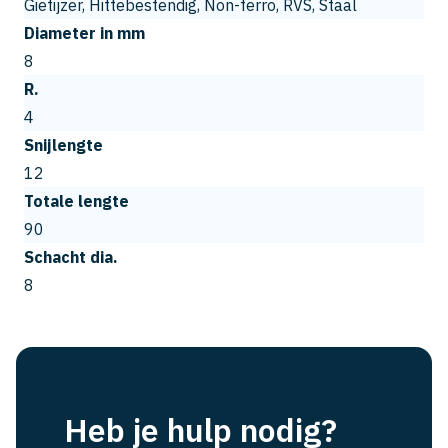
Gietijzer, Hittebestendig, Non-ferro, RVS, Staal
Diameter in mm
8
R.
4
Snijlengte
12
Totale lengte
90
Schacht dia.
8
Heb je hulp nodig?