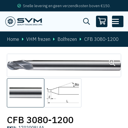
Snelle levering en geen verzendkosten boven €150.
Home
VHM frezen
Bolfrezen
CFB 3080-1200
CFB 3080-1200
SKU:
1702008LAA