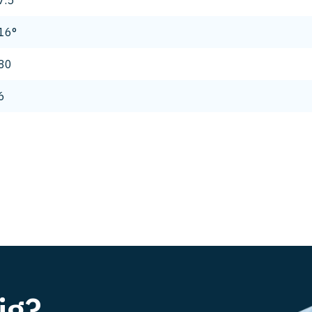
7.5
16°
80
6
ig?