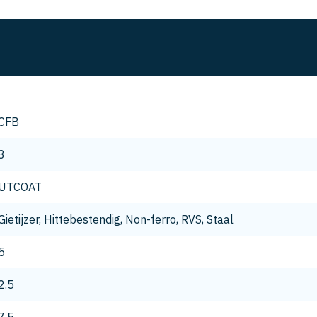
CFB
3
UTCOAT
Gietijzer, Hittebestendig, Non-ferro, RVS, Staal
5
2.5