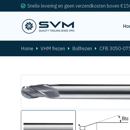
Snelle levering en geen verzendkosten boven €15
Ho
Home
VHM frezen
Bolfrezen
CFB 3050-07