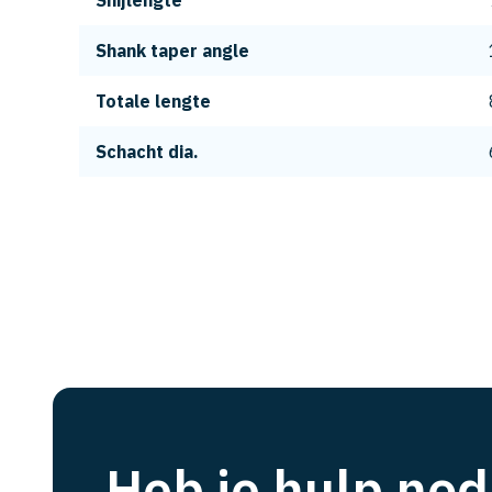
Snijlengte
Shank taper angle
Totale lengte
Schacht dia.
Heb je hulp nod