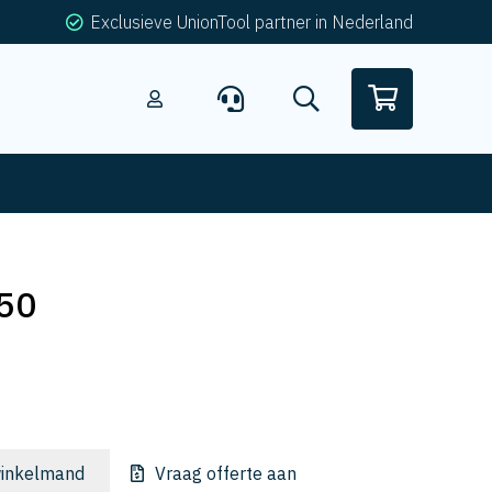
Exclusieve UnionTool partner in Nederland
50
inkelmand
Vraag offerte aan