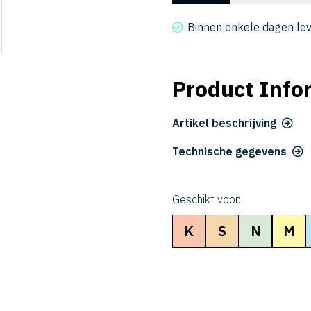
3050-
0750
Binnen enkele dagen le
aantal
Product Info
Artikel beschrijving
Technische gegevens
Geschikt voor:
K
S
N
M