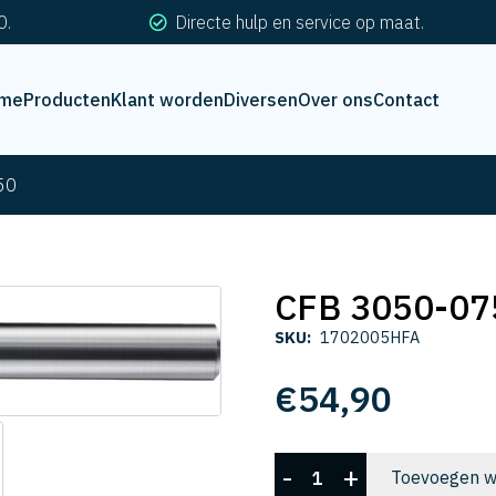
0.
Directe hulp en service op maat.
me
Producten
Klant worden
Diversen
Over ons
Contact
50
CFB 3050-07
SKU:
1702005HFA
€
54,90
CFB
-
+
Toevoegen w