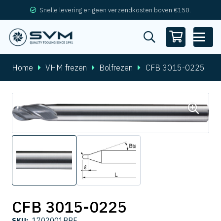
Snelle levering en geen verzendkosten boven €150.
Home
VHM frezen
Bolfrezen
CFB 3015-0225
CFB 3015-0225
SKU:
1702001BBF