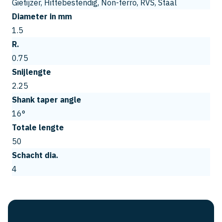
Gietijzer, Hittebestendig, Non-ferro, RVS, Staal
Diameter in mm
1.5
R.
0.75
Snijlengte
2.25
Shank taper angle
16°
Totale lengte
50
Schacht dia.
4