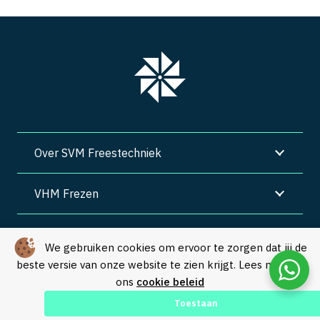
Over SVM Freestechniek
VHM Frezen
SVM Freestechniek
We gebruiken cookies om ervoor te zorgen dat jij de
beste versie van onze website te zien krijgt. Lees meer in
Algemene voorwaarden
|
Privacy
|
Cookies
ons
cookie beleid
© Copyright 2026 – SVM Freestechniek |
Webdesign by Yooker
–
Toestaan
Made with 💙