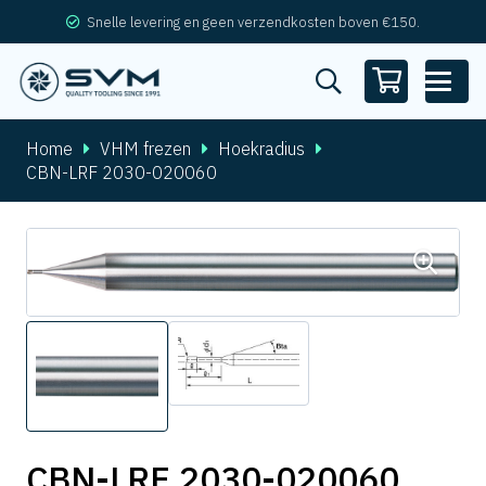
Snelle levering en geen verzendkosten boven €150.
Home
VHM frezen
Hoekradius
CBN-LRF 2030-020060
CBN-LRF 2030-020060