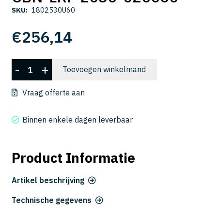
SKU:
1802530U60
€
256,14
CBN-
-
+
Toevoegen winkelmand
LRF
2030-
Vraag offerte aan
020060
aantal
Binnen enkele dagen leverbaar
Product Informatie
Artikel beschrijving
Technische gegevens