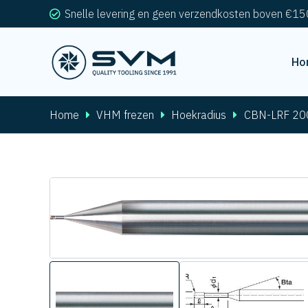
Snelle levering en geen verzendkosten boven €15
Ho
Home
VHM frezen
Hoekradius
CBN-LRF 20