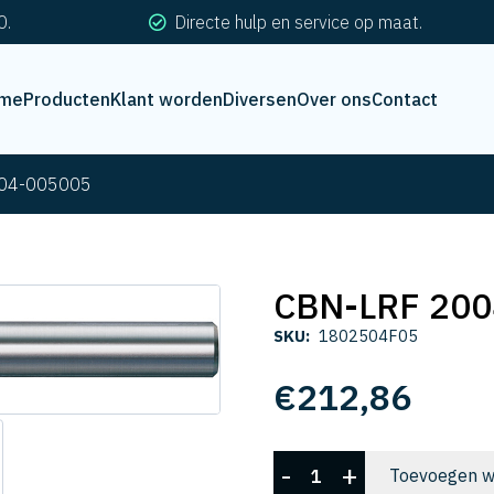
0.
Directe hulp en service op maat.
me
Producten
Klant worden
Diversen
Over ons
Contact
04-005005
CBN-LRF 200
SKU:
1802504F05
€
212,86
CBN-
-
+
Toevoegen w