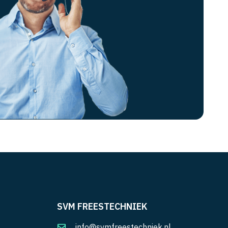
SVM FREESTECHNIEK
info@svmfreestechniek.nl