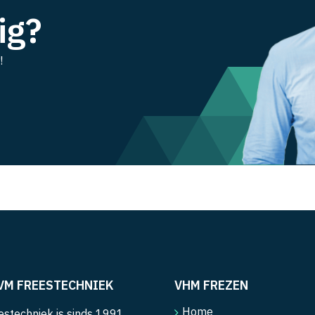
ig?
!
VM FREESTECHNIEK
VHM FREZEN
Home
stechniek is sinds 1991