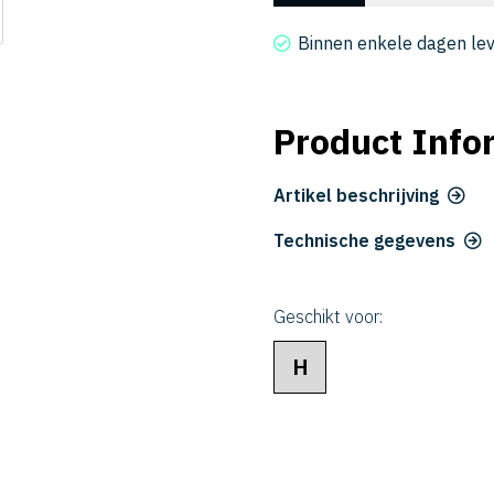
LRF
2004-
Binnen enkele dagen le
005005
aantal
Product Info
Artikel beschrijving
Technische gegevens
Geschikt voor:
H