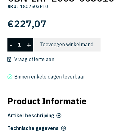
SKU:
1802503F10
€
227,07
CBN-
-
+
Toevoegen winkelmand
LRF
2003-
Vraag offerte aan
005010
aantal
Binnen enkele dagen leverbaar
Product Informatie
Artikel beschrijving
Technische gegevens