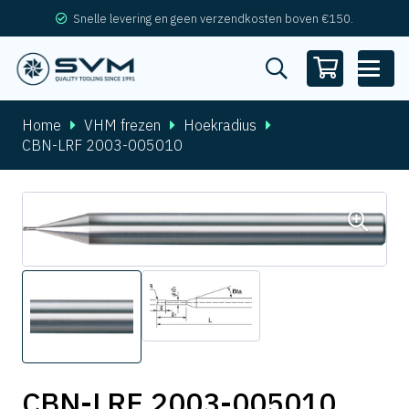
Snelle levering en geen verzendkosten boven €150.
Home
VHM frezen
Hoekradius
CBN-LRF 2003-005010
CBN-LRF 2003-005010