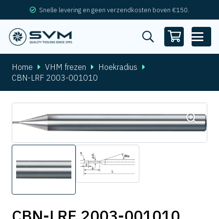
Snelle levering en geen verzendkosten boven €150.
Home
VHM frezen
Hoekradius
CBN-LRF 2003-001010
CBN-LRF 2003-001010