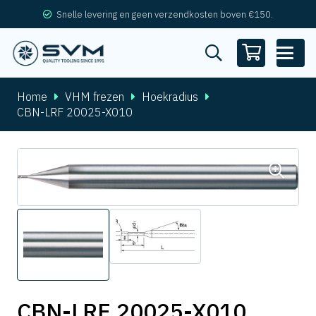
Snelle levering en geen verzendkosten boven €150.
Home
VHM frezen
Hoekradius
CBN-LRF 20025-X010
CBN-LRF 20025-X010