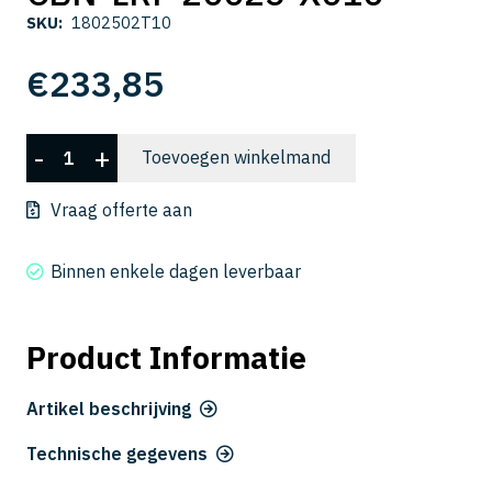
SKU:
1802502T10
€
233,85
CBN-
-
+
Toevoegen winkelmand
LRF
20025-
Vraag offerte aan
X010
aantal
Binnen enkele dagen leverbaar
Product Informatie
Artikel beschrijving
Technische gegevens