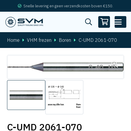
Snelle levering en geen verzendkosten boven €150.
Home
VHM frezen
Boren
C-UMD 2061-070
C-UMD 2061-070