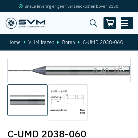
Snelle levering en geen verzendkosten boven €150.
Home
VHM frezen
Boren
C-UMD 2038-060
C-UMD 2038-060