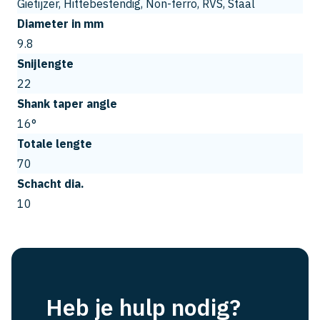
Gietijzer, Hittebestendig, Non-ferro, RVS, Staal
Diameter in mm
9.8
Snijlengte
22
Shank taper angle
16°
Totale lengte
70
Schacht dia.
10
Heb je hulp nodig?