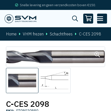
Snelle levering en geen verzendkosten boven €150.
Home
VHM frezen
Schachtfrees
C-CES 2098
C-CES 2098
SKU:
0709020980