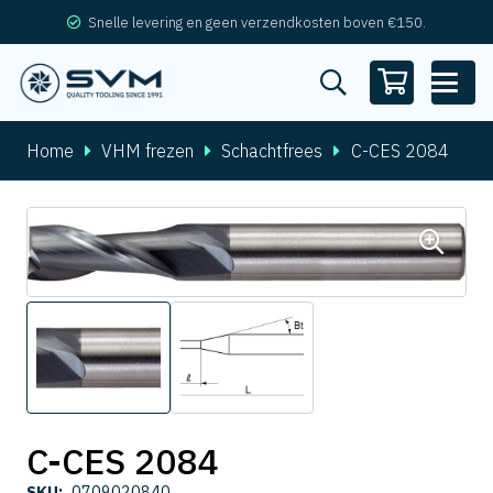
Snelle levering en geen verzendkosten boven €150.
Home
VHM frezen
Schachtfrees
C-CES 2084
C-CES 2084
SKU:
0709020840