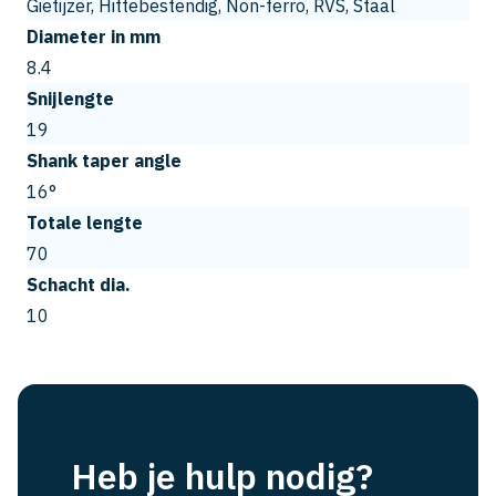
Gietijzer, Hittebestendig, Non-ferro, RVS, Staal
Diameter in mm
8.4
Snijlengte
19
Shank taper angle
16°
Totale lengte
70
Schacht dia.
10
Heb je hulp nodig?