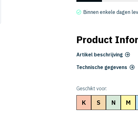
CER
2016-
Binnen enkele dagen le
18
aantal
Product Info
Artikel beschrijving
Technische gegevens
Geschikt voor:
K
S
N
M