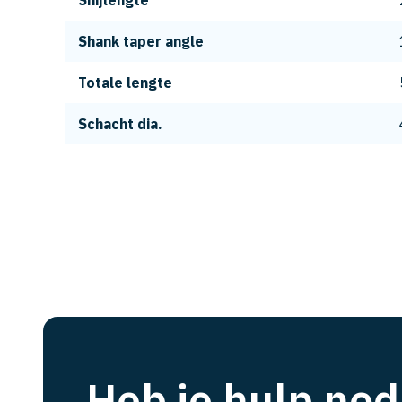
Snijlengte
Shank taper angle
Totale lengte
Schacht dia.
Heb je hulp nod