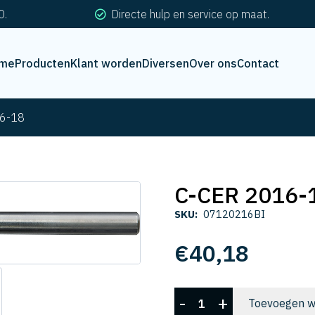
0.
Directe hulp en service op maat.
me
Producten
Klant worden
Diversen
Over ons
Contact
6-18
C-CER 2016-
SKU:
07120216BI
€
40,18
C-
-
+
Toevoegen w