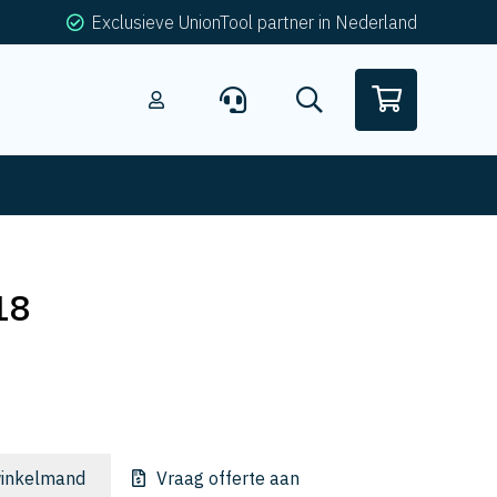
Exclusieve UnionTool partner in Nederland
18
inkelmand
Vraag offerte aan