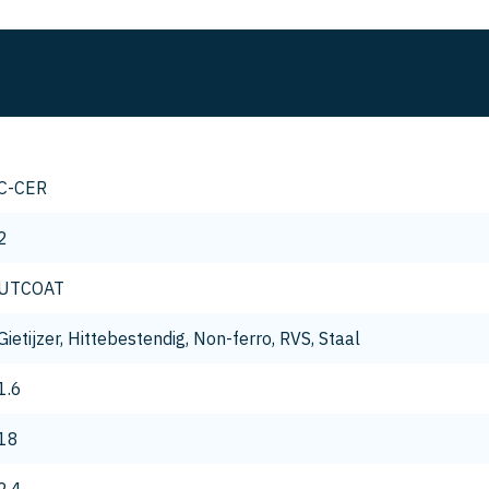
C-CER
2
UTCOAT
Gietijzer, Hittebestendig, Non-ferro, RVS, Staal
1.6
18