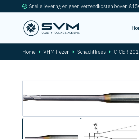
Snelle levering en geen verzendkosten boven €15
Ho
Home
VHM frezen
Schachtfrees
C-CER 201