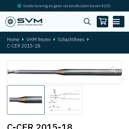
Snelle levering en geen verzendkosten boven €150.
Home
VHM frezen
Schachtfrees
C-CER 2015-18
C-CER 2015-18