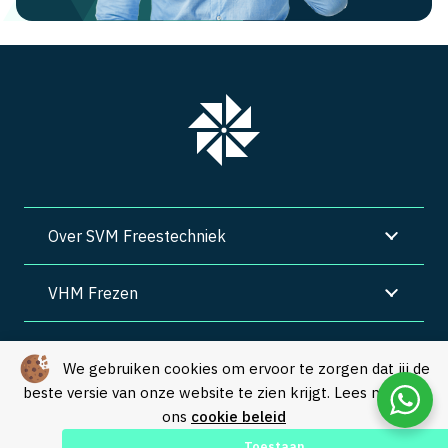
Over SVM Freestechniek
VHM Frezen
SVM Freestechniek
We gebruiken cookies om ervoor te zorgen dat jij de
beste versie van onze website te zien krijgt. Lees meer in
Algemene voorwaarden
|
Privacy
|
Cookies
ons
cookie beleid
© Copyright 2026 – SVM Freestechniek |
Webdesign by Yooker
–
Toestaan