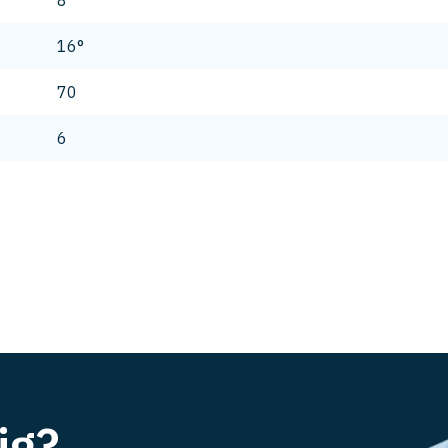
8
16°
70
6
ig?