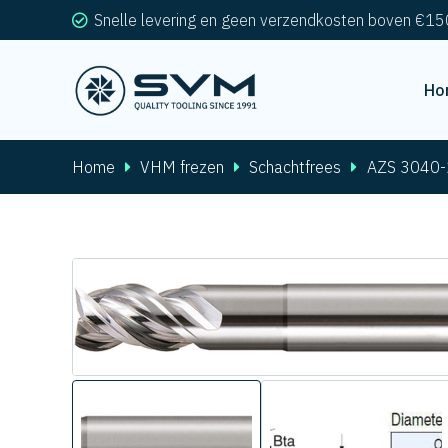
Snelle levering en geen verzendkosten boven €15
Ho
Home
VHM frezen
Schachtfrees
AZS 3040