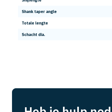
Snijlengte
Shank taper angle
Totale lengte
Schacht dia.
Heb je hulp nod