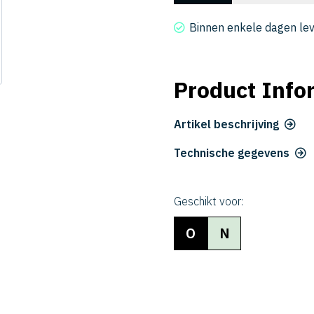
3040-
200
Binnen enkele dagen le
aantal
Product Info
Artikel beschrijving
Technische gegevens
Geschikt voor:
O
N