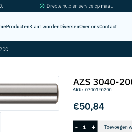
0.
Directe hulp en service op maat.
me
Producten
Klant worden
Diversen
Over ons
Contact
-200
AZS 3040-20
SKU:
07003E0200
€
50,84
AZS
-
+
Toevoegen w